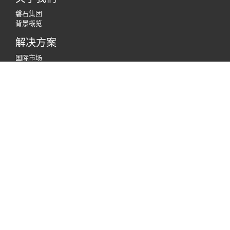
磐石集团
背景概览
解决方案
国际市场
中国商品
交易平台
Co-Location
设立户口
境外中介
境外中介简介
国际化合约
主要特点
常见问题
最新消息
联系我们